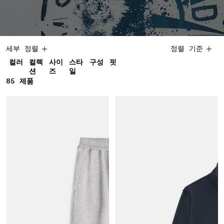
세부 정렬
정렬 기준
컬러
컬렉
사이
스타
구성
핏
션
즈
일
85
85 제품
제품