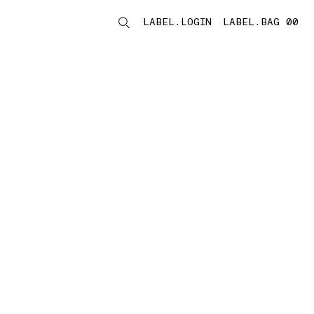
LABEL.LOGIN
LABEL.BAG 00
LABEL.ITEMS