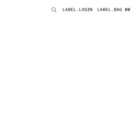
LABEL.LOGIN
LABEL.BAG 00
LABEL.ITEMS