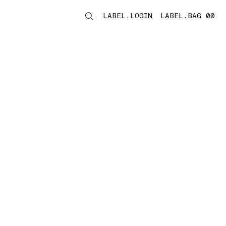
LABEL.LOGIN
LABEL.BAG 00
LABEL.ITEMS