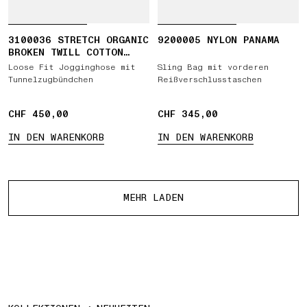
3100036 STRETCH ORGANIC
9200005 NYLON PANAMA
BROKEN TWILL COTTON
'OLD' EFFECT
Loose Fit Jogginghose mit
Sling Bag mit vorderen
Tunnelzugbündchen
Reißverschlusstaschen
CHF 450,00
CHF 450,00
CHF 345,00
CHF 345,00
IN DEN WARENKORB
IN DEN WARENKORB
Mehr Produkte
MEHR LADEN