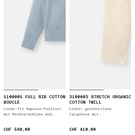
5100005 FULL RIB COTTON
3100003 STRETCH ORGANIC
BOUCLÉ
COTTON TWILL
Loose-fit Kapuzen-Pullover
Locker geschnittene
mit Reißverschluss und
Cargohose mit
Raglanärmeln
Druckknopftaschen
CHF 590,00
CHF 590,00
CHF 410,00
CHF 410,00