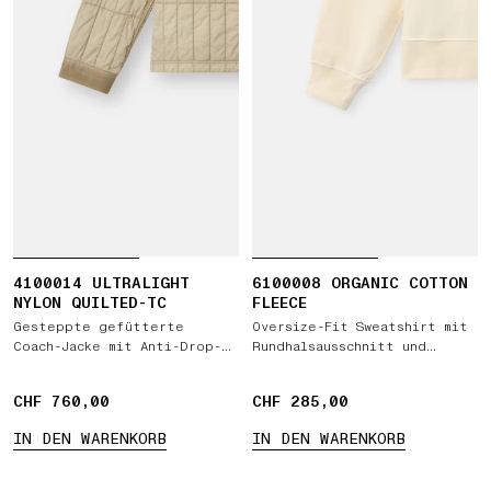
4100014 ULTRALIGHT
6100008 ORGANIC COTTON
NYLON QUILTED-TC
FLEECE
Gesteppte gefütterte
Oversize-Fit Sweatshirt mit
Coach-Jacke mit Anti-Drop-
Rundhalsausschnitt und
Ausrüstung
Raglanärmeln
CHF 760,00
CHF 760,00
CHF 285,00
CHF 285,00
IN DEN WARENKORB
IN DEN WARENKORB