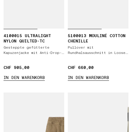
4100015 ULTRALIGHT
5100013 MOULINÉ COTTON
NYLON QUILTED-TC
CHENILLE
Gesteppte gefütterte
Pullover mit
Kapuzenjacke mit Anti-Drop-
Rundhalsausschnitt in Loose
Ausrüstung
Fit mit Raglanärmeln
CHF 905,00
CHF 905,00
CHF 660,00
CHF 660,00
IN DEN WARENKORB
IN DEN WARENKORB