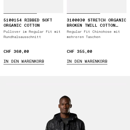
5100154 RIBBED SOFT
3100030 STRETCH ORGANIC
ORGANIC COTTON
BROKEN TWILL COTTON
'OLD' EFFECT
Pullover im Regular Fit mit
Regular Fit Chinohose mit
Rundhalsausschnitt
mehreren Taschen
CHF 360,00
CHF 360,00
CHF 355,00
CHF 355,00
IN DEN WARENKORB
IN DEN WARENKORB