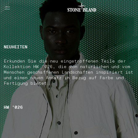
NAVIGATION.ARIA.GOTOMAINCONTENT
NAVIGATION.ARIA.
LABEL.SHOPPINGCOUNTRY
SCHWEIZ
NEUHEITEN
Erkunden Sie die neu eingetroffenen Teile der
Kollektion HW '026, die von natürlichen und vom
Menschen geschaffenen Landschaften inspiriert ist
und einen neuen Ansatz in Bezug auf Farbe und
Fertigung bietet.
HW '026