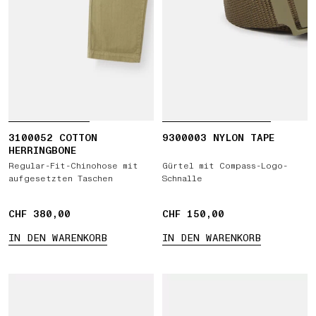
3100052 COTTON
9300003 NYLON TAPE
HERRINGBONE
Regular-Fit-Chinohose mit
Gürtel mit Compass-Logo-
aufgesetzten Taschen
Schnalle
CHF 380,00
CHF 380,00
CHF 150,00
CHF 150,00
IN DEN WARENKORB
IN DEN WARENKORB