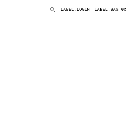
LABEL.LOGIN
LABEL.BAG 00
LABEL.ITEMS