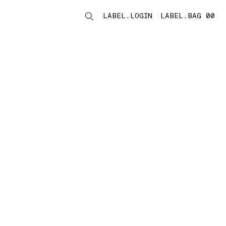
LABEL.LOGIN
LABEL.BAG 00
LABEL.ITEMS