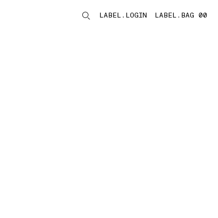
LABEL.LOGIN
LABEL.BAG 00
LABEL.ITEMS