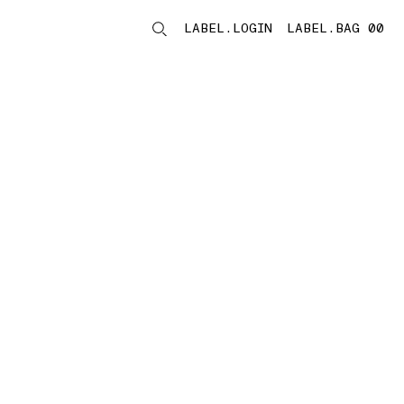
LABEL.LOGIN
LABEL.BAG 00
LABEL.ITEMS