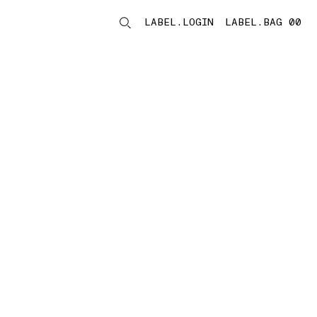
LABEL.LOGIN
LABEL.BAG 00
LABEL.ITEMS