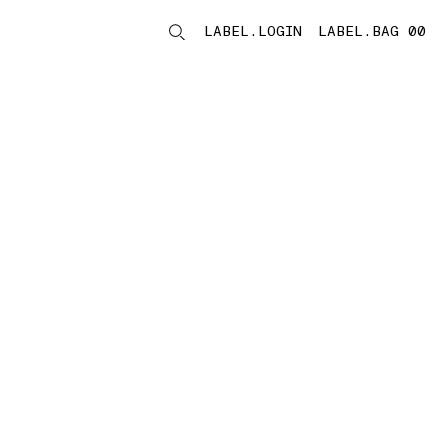
LABEL.LOGIN
LABEL.BAG 00
LABEL.ITEMS