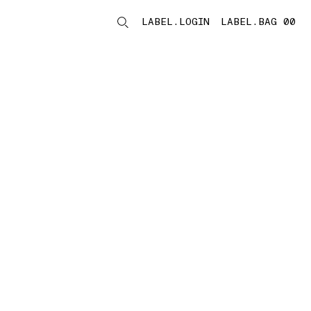
LABEL.LOGIN
LABEL.BAG 00
LABEL.ITEMS