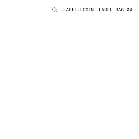
LABEL.LOGIN
LABEL.BAG 00
LABEL.ITEMS