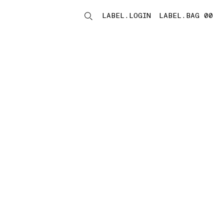
LABEL.LOGIN
LABEL.BAG 00
LABEL.ITEMS