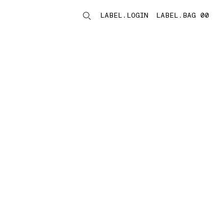
LABEL.LOGIN
LABEL.BAG 00
LABEL.ITEMS