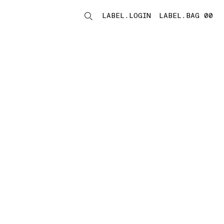
LABEL.LOGIN
LABEL.BAG 00
LABEL.ITEMS