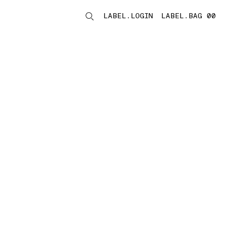
LABEL.LOGIN
LABEL.BAG 00
LABEL.ITEMS