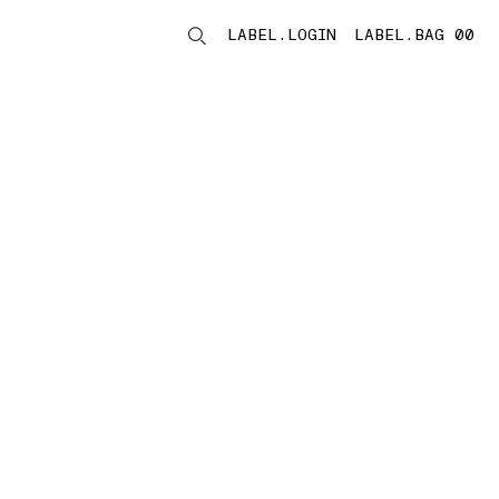
LABEL.LOGIN
LABEL.BAG 00
LABEL.ITEMS