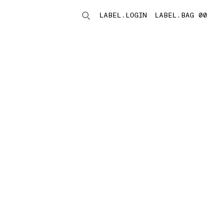
LABEL.LOGIN
LABEL.BAG 00
LABEL.ITEMS