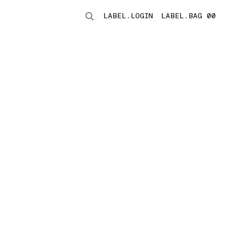
LABEL.LOGIN
LABEL.BAG 00
LABEL.ITEMS