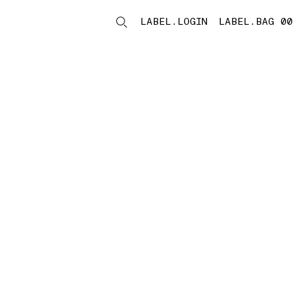
LABEL.LOGIN
LABEL.BAG 00
LABEL.ITEMS