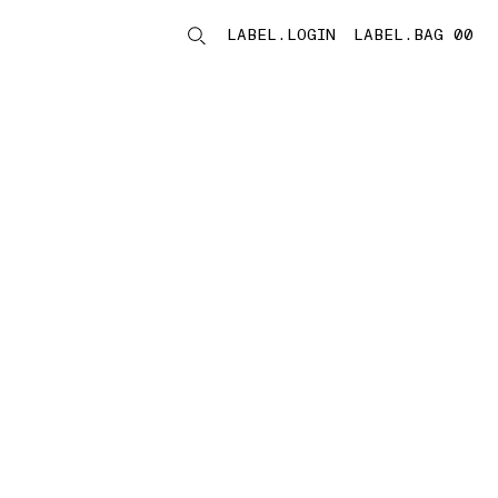
LABEL.LOGIN
LABEL.BAG 00
LABEL.ITEMS