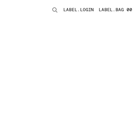
LABEL.LOGIN
LABEL.BAG 00
LABEL.ITEMS