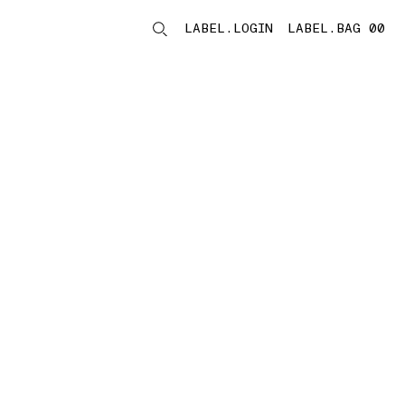
LABEL.LOGIN
LABEL.BAG 00
LABEL.ITEMS