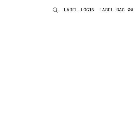
LABEL.LOGIN
LABEL.BAG 00
LABEL.ITEMS