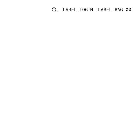
LABEL.LOGIN
LABEL.BAG 00
LABEL.ITEMS