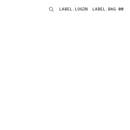
LABEL.LOGIN
LABEL.BAG 00
LABEL.ITEMS