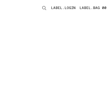
LABEL.LOGIN
LABEL.BAG 00
LABEL.ITEMS