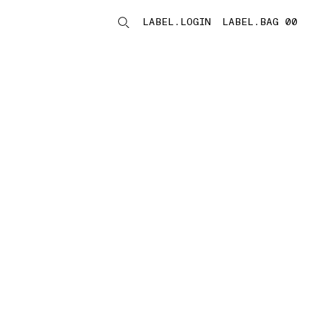
LABEL.LOGIN
LABEL.BAG 00
LABEL.ITEMS