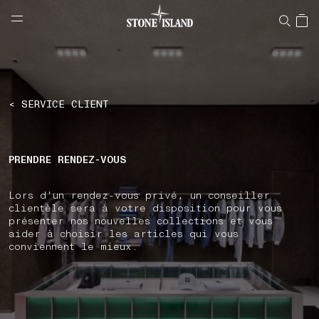
NAVIGATION.ARIA.GOTOMAINCONTENT
NAVIGATION.ARIA.
LABEL.SHOPPINGCOUNTRY
SUISSE
< SERVICE CLIENT
PRENDRE RENDEZ-VOUS
Lors d'un rendez-vous privé, un conseiller
clientèle sera à votre disposition pour vous
présenter nos nouvelles collections et vous
aider à choisir les articles qui vous
conviennent le mieux.