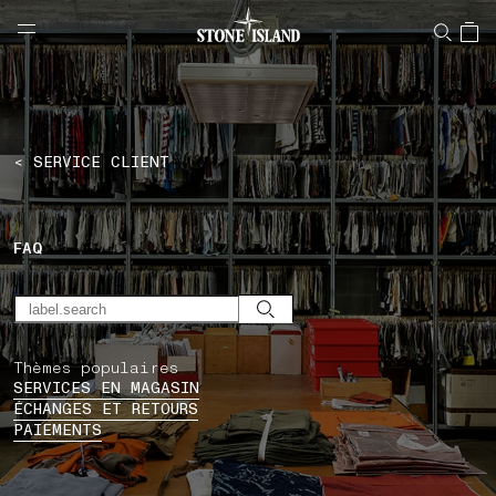
NAVIGATION.ARIA.GOTOMAINCONTENT
NAVIGATION.ARIA.
LABEL.SHOPPINGCOUNTRY
SUISSE
< SERVICE CLIENT
FAQ
Thèmes populaires
SERVICES EN MAGASIN
ÉCHANGES ET RETOURS
PAIEMENTS