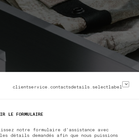
clientservice.contactsdetails.selectlabel
IR LE FORMULAIRE
lissez notre formulaire d'assistance avec
les détails demandés afin que nous puissions