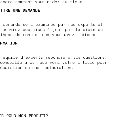
rendre comment vous aider au mieux.
ETTRE UNE DEMANDE
e demande sera examinée par nos experts et
 recevrez des mises à jour par le biais de
éthode de contact que vous avez indiquée.
IRMATION
e équipe d'experts répondra à vos questions,
 conseillera ou réservera votre article pour
éparation ou une restauration.
ER POUR MON PRODUIT?