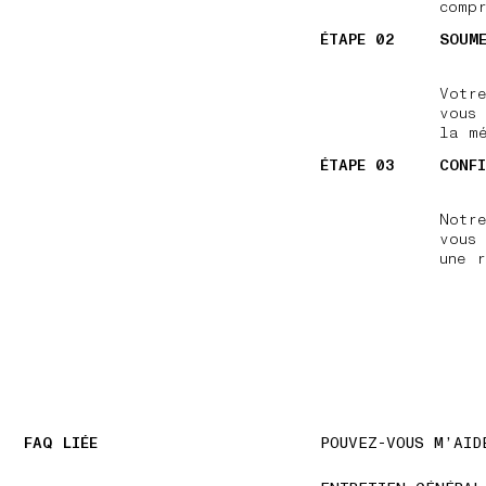
comp
ÉTAPE 02
SOUM
Votr
vous
la m
ÉTAPE 03
CONF
Notr
vous
une r
FAQ LIÉE
POUVEZ-VOUS M’AID