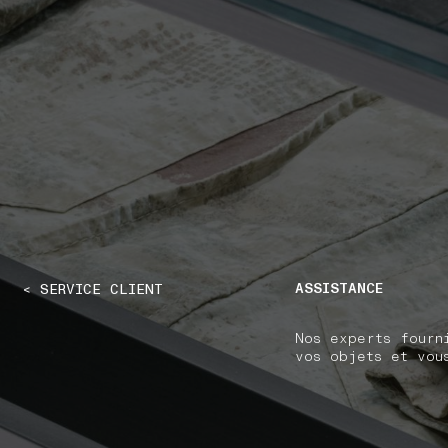
NAVIGATION.ARIA.GOTOMAINCONTENT
NAVIGATION.ARIA
ASSISTANCE
< SERVICE CLIENT
Nos experts fourn
vos objets et vou