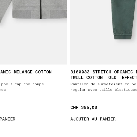
ANIC MÉLANGE COTTON
3100033 STRETCH ORGANIC 
TWILL COTTON 'OLD' EFFEC
ippé à capuche coupe
Pantalon de survêtement coupe
hes
regular avec taille élastiqué
CHF 395,00
CHF 395,00
PANIER
AJOUTER AU PANIER