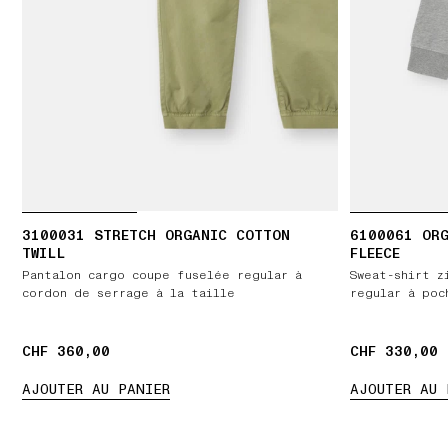
3100031 STRETCH ORGANIC COTTON
6100061 ORG
TWILL
FLEECE
Pantalon cargo coupe fuselée regular à
Sweat-shirt z
cordon de serrage à la taille
regular à poc
CHF 360,00
CHF 360,00
CHF 330,00
CHF 330,00
AJOUTER AU PANIER
AJOUTER AU 