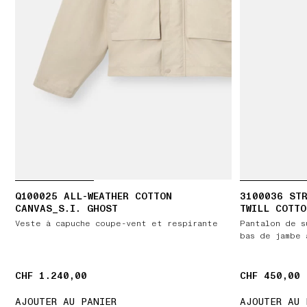
Q100025 ALL-WEATHER COTTON
3100036 STR
CANVAS_S.I. GHOST
TWILL COTTO
Veste à capuche coupe-vent et respirante
Pantalon de s
bas de jambe 
CHF 1.240,00
CHF 1.240,00
CHF 450,00
CHF 450,00
AJOUTER AU PANIER
AJOUTER AU 