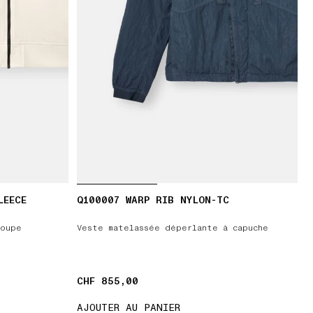
LEECE
Q100007 WARP RIB NYLON-TC
coupe
Veste matelassée déperlante à capuche
CHF 855,00
CHF 855,00
AJOUTER AU PANIER