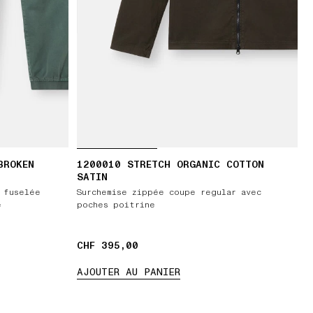
BROKEN
1200010 STRETCH ORGANIC COTTON
T
SATIN
 fuselée
Surchemise zippée coupe regular avec
e
poches poitrine
CHF 395,00
CHF 395,00
AJOUTER AU PANIER