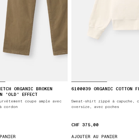
ETCH ORGANIC BROKEN
6100039 ORGANIC COTTON F
N 'OLD' EFFECT
urvêtement coupe ample avec
Sweat-shirt zippé à capuche, 
à cordon
oversize, avec poches
CHF 375,00
CHF 375,00
PANIER
AJOUTER AU PANIER