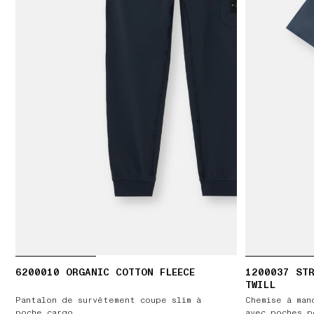
6200010 ORGANIC COTTON FLEECE
1200037 ST
TWILL
Pantalon de survêtement coupe slim à
Chemise à man
poche cargo
avec poches p