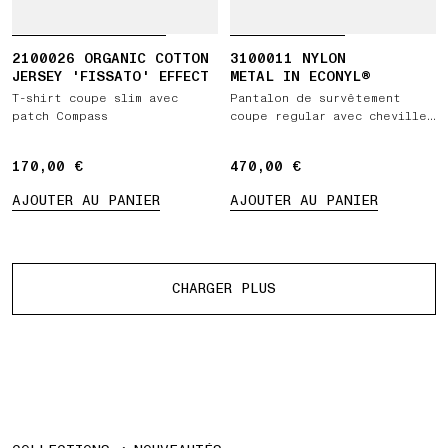
2100026 ORGANIC COTTON
3100011 NYLON
JERSEY 'FISSATO' EFFECT
METAL IN ECONYL®
T-shirt coupe slim avec
Pantalon de survêtement
patch Compass
coupe regular avec chevilles
zippées et taille
élastiquée
170,00 €
170,00 €
470,00 €
470,00 €
AJOUTER AU PANIER
AJOUTER AU PANIER
Plus de produits
CHARGER PLUS