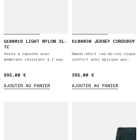
Q100019 LIGHT NYLON 3L-
6100030 JERSEY CORDUROY
TC
Veste à capuche avec
Sweat-shirt ras-du-cou coupe
membrane résistant à l’eau
confort avec aplique aux
épaules
995,00 €
995,00 €
395,00 €
395,00 €
AJOUTER AU PANIER
AJOUTER AU PANIER