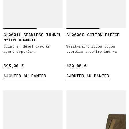
G100011 SEAMLESS TUNNEL
6100009 COTTON FLEECE
NYLON DOWN-TC
Gilet en duvet avec un
Sweat-shirt zippé coupe
agent déperlant
oversize avec imprimé «
Vertical Placement »
595,00 €
595,00 €
430,00 €
430,00 €
AJOUTER AU PANIER
AJOUTER AU PANIER