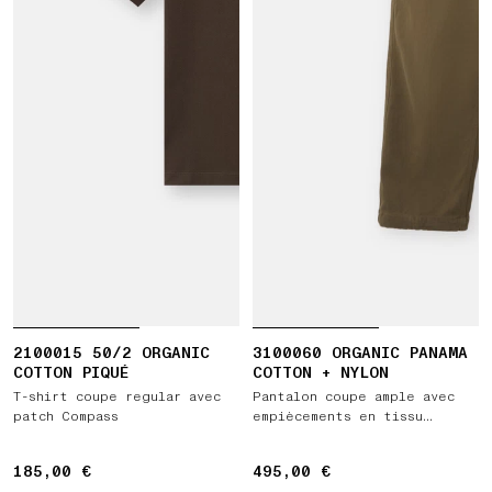
2100015 50/2 ORGANIC
3100060 ORGANIC PANAMA
COTTON PIQUÉ
COTTON + NYLON
T-shirt coupe regular avec
Pantalon coupe ample avec
patch Compass
empiècements en tissu
contrastant et taille
élastiquée
185,00 €
185,00 €
495,00 €
495,00 €