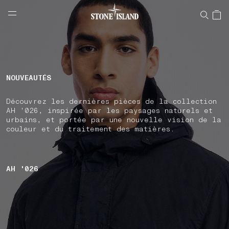
NAVIGATION.ARIA.GOTOMAINCONTENT
NAVIGATION.ARIA.
LABEL.SHOPPINGCOUNTRY
FRANCE
NOUVEAUTÉS
Découvrez les dernières pièces de la collection
AH '026, inspirée par les paysages naturels et
urbains, et portée par une nouvelle vision de la
couleur et du traitement des matières.
AH '026