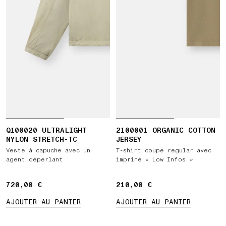
Q100020 ULTRALIGHT
2100001 ORGANIC COTTON
NYLON STRETCH-TC
JERSEY
Veste à capuche avec un
T-shirt coupe regular avec
agent déperlant
imprimé « Low Infos »
720,00 €
720,00 €
210,00 €
210,00 €
AJOUTER AU PANIER
AJOUTER AU PANIER