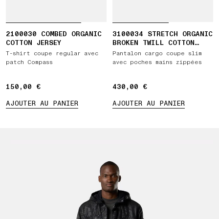
2100030 COMBED ORGANIC
3100034 STRETCH ORGANIC
COTTON JERSEY
BROKEN TWILL COTTON
'OLD' EFFECT
T-shirt coupe regular avec
Pantalon cargo coupe slim
patch Compass
avec poches mains zippées
150,00 €
150,00 €
430,00 €
430,00 €
AJOUTER AU PANIER
AJOUTER AU PANIER