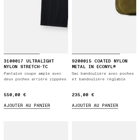
3100017 ULTRALIGHT
9200015 COATED NYLON
NYLON STRETCH-TC
METAL IN ECONYL®
Pantalon coupe ample avec
Sac bandoulière avec poches
deux poches arrière zippées
et bandoulière réglable
550,00 €
550,00 €
235,00 €
235,00 €
AJOUTER AU PANIER
AJOUTER AU PANIER