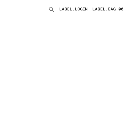
LABEL.LOGIN
LABEL.BAG 00
LABEL.ITEMS