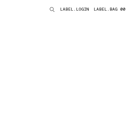
LABEL.LOGIN
LABEL.BAG 00
LABEL.ITEMS