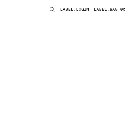
LABEL.LOGIN
LABEL.BAG 00
LABEL.ITEMS