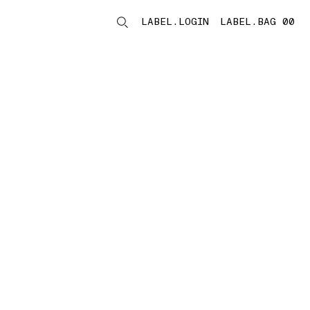
LABEL.LOGIN
LABEL.BAG 00
LABEL.ITEMS