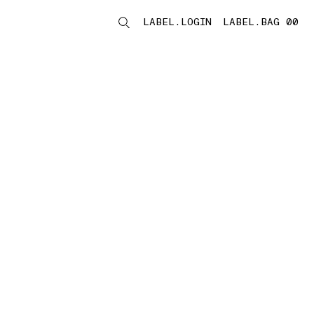
LABEL.LOGIN
LABEL.BAG 00
LABEL.ITEMS