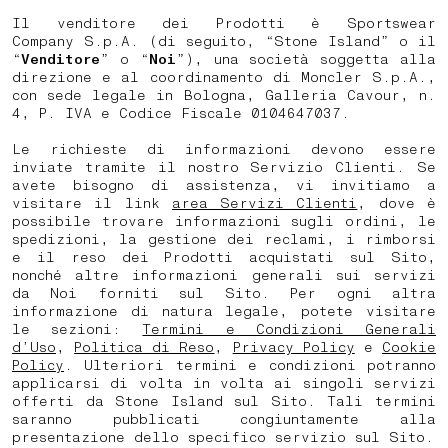
Il venditore dei Prodotti è Sportswear
Company S.p.A. (di seguito, “Stone Island” o il
“
Venditore
” o “
Noi
”), una società soggetta alla
direzione e al coordinamento di Moncler S.p.A.,
con sede legale in Bologna, Galleria Cavour, n.
4, P. IVA e Codice Fiscale 0104647037.
Le richieste di informazioni devono essere
inviate tramite il nostro Servizio Clienti. Se
avete bisogno di assistenza, vi invitiamo a
visitare il link
area Servizi Clienti
, dove è
possibile trovare informazioni sugli ordini, le
spedizioni, la gestione dei reclami, i rimborsi
e il reso dei Prodotti acquistati sul Sito,
nonché altre informazioni generali sui servizi
da Noi forniti sul Sito. Per ogni altra
informazione di natura legale, potete visitare
le sezioni:
Termini e Condizioni Generali
d’Uso
,
Politica di Reso
,
Privacy Policy
e
Cookie
Policy
. Ulteriori termini e condizioni potranno
applicarsi di volta in volta ai singoli servizi
offerti da Stone Island sul Sito. Tali termini
saranno pubblicati congiuntamente alla
presentazione dello specifico servizio sul Sito.