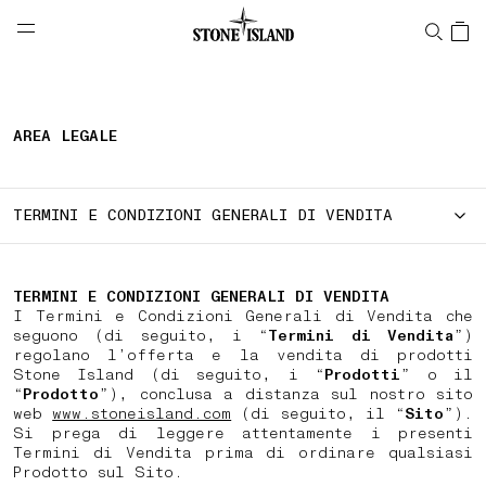
NAVIGATION.ARIA.GOTOMAINCONTENT
NAVIGATION.ARIA.
LABEL.SHOPPINGCOUNTRY
ITALIA
AREA LEGALE
TERMINI E CONDIZIONI GENERALI DI VENDITA
TERMINI E CONDIZIONI GENERALI DI VENDITA
I Termini e Condizioni Generali di Vendita che
seguono (di seguito, i “
Termini di Vendita
”)
regolano l’offerta e la vendita di prodotti
Stone Island (di seguito, i “
Prodotti
” o il
“
Prodotto
”), conclusa a distanza sul nostro sito
web
www.stoneisland.com
(di seguito, il “
Sito
”).
Si prega di leggere attentamente i presenti
Termini di Vendita prima di ordinare qualsiasi
Prodotto sul Sito.