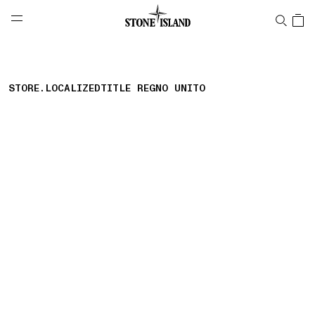
NAVIGATION.ARIA.GOTOMAINCONTENT
NAVIGATION.ARIA.
LABEL.SHOPPINGCOUNTRY
ITALIA
STORE.LOCALIZEDTITLE REGNO UNITO
storelocator.nboutiquesnear
storelocator.noresults
REFINE.TITLE