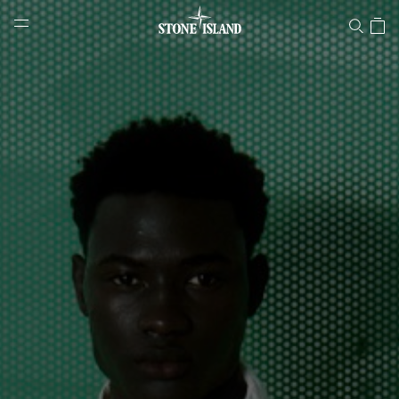
Stone Islandオンラインストア
NAVIGATION.ARIA.GOTOMAINCONTENT
NAVIGATION.ARIA.
LABEL.SHOPPINGCOUNTRY
日本