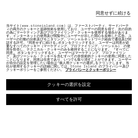
同意せずに続ける
オンラインおよびストアでのサービス
アフターケ
シームレスでパーソナライズされたショッピング体験の
エキスパー
当サイト(www.stoneisland.com) は、ファーストパーティ、サードパーテ
ィの両方のクッキーと追跡技術を使用しており、ユーザーの同意を得て、次の目的
内容をご覧ください。
応じて修理
の為にマーケティング及びプロファイリング・クッキーを使用する場合がありま
す。インターネットの使用及び閲覧中にユーザーが示した関心を反映した広告。ユ
ーザーの行動の分析及びモニタリング。ソーシャルネットワーク経由で通信及び対
話する許可。「同意せずに続ける」ボタンをクリックすると、ユーザーは同意が必
要なすべてのクッキー（マーケティング、プロファイリング、ソーシャル） の使
詳細を見る
詳細を見る
用を拒否し、テクニカル・クッキーのみを維持することになります。 「すべてに
同意」 ボタンをクリックすると、ユーザーはマーケティング、プロファイリン
グ、及びソーシャル・クッキーを含むすべての非技術的クッキーの使用に同意した
ことになります。同意は任意であり、いつでも取り消すことができます。ユーザー
が自分の設定を管理したい場合は「個人用クッキーの選択」をクリックします。当
社が使用するクッキーの詳細に関しては、Stone Island のプライバシー及び
クッキーポリシーをご参照ください。
プライバシーとクッキーポリシー
クッキーの選択を設定
すべてを許可
する
03 無料返品
一時停止
01 ストアで受け取る
02 来店/オンライン接客を