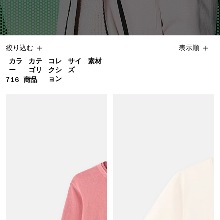
絞り込む
表示順
カラ
カテ
コレ
サイ
素材
ー
ゴリ
クシ
ズ
ー
ョン
716
716 商品
商品