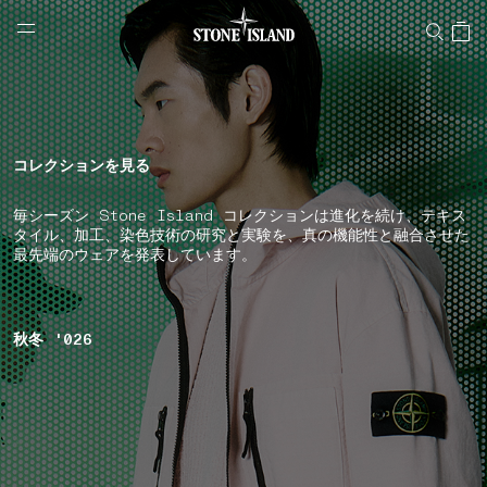
NAVIGATION.ARIA.GOTOMAINCONTENT
NAVIGATION.ARIA.
LABEL.SHOPPINGCOUNTRY
日本
コレクションを見る
毎シーズン Stone Island コレクションは進化を続け、テキス
タイル、加工、染色技術の研究と実験を、真の機能性と融合させた
最先端のウェアを発表しています。
秋冬 '026