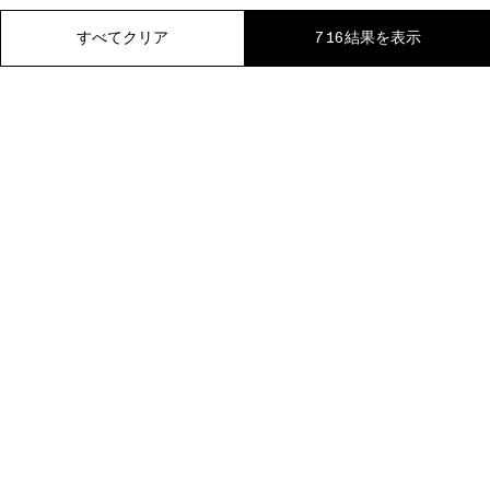
すべてクリア
すべてクリア
すべてクリア
すべてクリア
すべてクリア
716結果を表示
716結果を表示
716結果を表示
716結果を表示
716結果を表示
無料返品
一時停止
01 ストアで受け取る
02 来店/オンライン接客を予約する
0