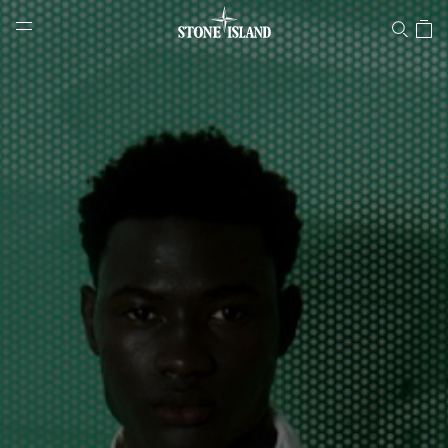
Stone Islandオンラインストア
NAVIGATION.ARIA.GOTOMAINCONTENT
NAVIGATION.ARIA.
LABEL.SHOPPINGCOUNTRY
日本