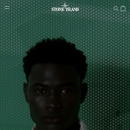
Stone Islandオンラインストア
NAVIGATION.ARIA.GOTOMAINCONTENT
NAVIGATION.ARIA.
LABEL.SHOPPINGCOUNTRY
日本