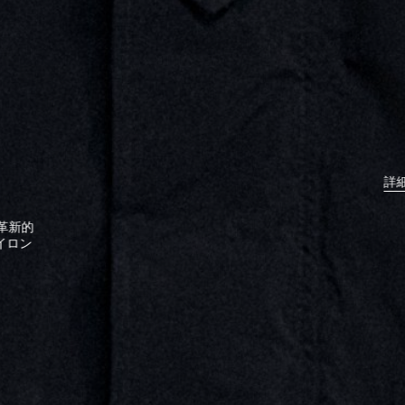
詳
、革新的
イロン