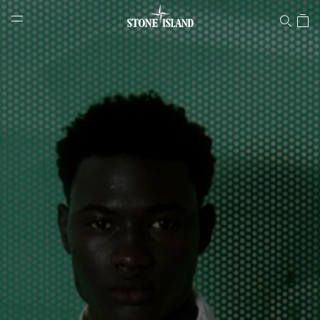
Stone Islandオンラインストア
NAVIGATION.ARIA.GOTOMAINCONTENT
NAVIGATION.ARIA.
LABEL.SHOPPINGCOUNTRY
日本