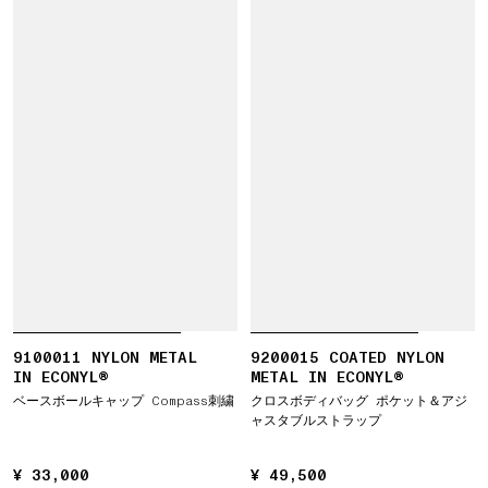
9100011 NYLON METAL
9200015 COATED NYLON
IN ECONYL®
METAL IN ECONYL®
ベースボールキャップ Compass刺繍
クロスボディバッグ ポケット＆アジ
ャスタブルストラップ
¥ 33,000
¥ 33,000
¥ 49,500
¥ 49,500