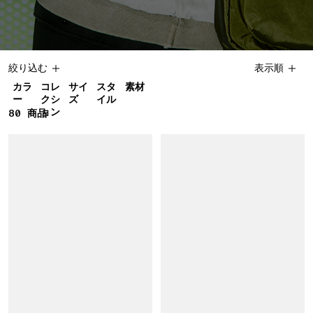
絞り込む
表示順
カラ
コレ
サイ
スタ
素材
ー
クシ
ズ
イル
ョン
80
80 商品
商品