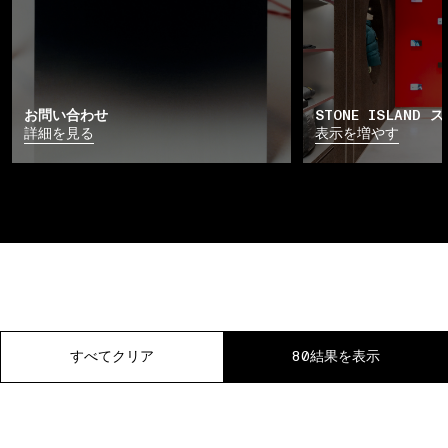
お問い合わせ
STONE ISLAND 
詳細を見る
表示を増やす
すべてクリア
すべてクリア
すべてクリア
すべてクリア
すべてクリア
80結果を表示
80結果を表示
80結果を表示
80結果を表示
80結果を表示
料返品
一時停止
01 ストアで受け取る
02 来店/オンライン接客を予約する
03