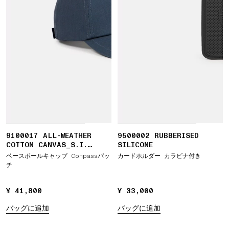
9100017 ALL-WEATHER
9500002 RUBBERISED
COTTON CANVAS_S.I.
SILICONE
GHOST
ベースボールキャップ Compassパッ
カードホルダー カラビナ付き
チ
¥ 41,800
¥ 41,800
¥ 33,000
¥ 33,000
バッグに追加
バッグに追加