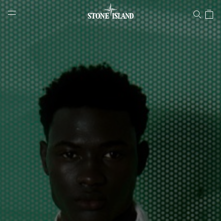
Stone Islandオンラインストア
NAVIGATION.ARIA.GOTOMAINCONTENT
NAVIGATION.ARIA.
LABEL.SHOPPINGCOUNTRY
日本